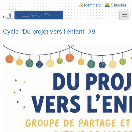
Aller au contenu principal
Skip to search
Login links
Identifiant
S'inscrire
toggle
Cycle "Du projet vers l'enfant" #9