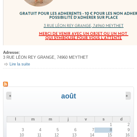
Adresse:
3 RUE LÉON REY GRANGE, 74960 MEYTHET
Lire la suite
de Conférence "l'attente - un temps pour se préparer"
août
«
»
l
m
m
j
v
s
d
1
2
3
4
5
6
7
8
9
10
11
12
13
14
15
16