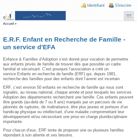
Aller au contenu principal
Skip to search
Login links
Identifiant
S'inscrire
toggle
Vous êtes ici
Accueil
»
E.R.F. Enfant en Recherche de Famille -
un service d'EFA
Enfance & Familles d’Adoption s’est donné pour vocation de permettre
aux enfants privés de famille de trouver dès que possible un cadre
familial et sécurisant. C’est pourquoi l’association a créé un
service Enfants en recherche de famille (ERF) qui, depuis 1981,
recherche des familles pour des enfants dont l’avenir est incertain.
ERF, c’est environ 50 enfants en recherche de famille qui nous sont
signalés, au niveau national, chaque année et pour lesquels les services
Adoption des départements recherchent une famille. Ces enfants peuvent
être grands (au-delà de 7 ou 8 ans) marqués par un parcours de vie
jalonnés de ruptures, de maltraitance, être plus jeunes et porteurs d’un
handicap physique ou intellectuel, d’une maladie compromettant leur
développement et/ou nécessitant une prise en charge pluridisciplinaire
importante.
Pour chacun d’eux, ERF tente de proposer une ou plusieurs familles
répondant à son attente et ses besoins.