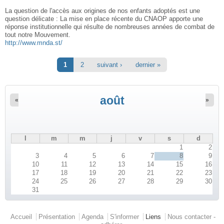
La question de l'accès aux origines de nos enfants adoptés est une
question délicate : La mise en place récente du CNAOP apporte une
réponse institutionnelle qui résulte de nombreuses années de combat de
tout notre Mouvement.
http://www.mnda.st/
Pages
1
2
suivant ›
dernier »
août
«
»
l
m
m
j
v
s
d
1
2
3
4
5
6
7
8
9
10
11
12
13
14
15
16
17
18
19
20
21
22
23
24
25
26
27
28
29
30
31
Menu principal
Accueil
Présentation
Agenda
S'informer
Liens
Nous contacter -