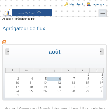
Aller au contenu principal
Skip to search
Login links
Identifiant
S'inscrire
toggle
Vous êtes ici
Accueil
»
Agrégateur de flux
Agrégateur de flux
août
«
»
l
m
m
j
v
s
d
1
2
3
4
5
6
7
8
9
10
11
12
13
14
15
16
17
18
19
20
21
22
23
24
25
26
27
28
29
30
31
Menu principal
Accueil
Présentation
Agenda
S'informer
Liens
Nous contacter -