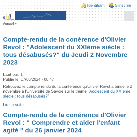
Aller au contenu principal
Skip to search
Login links
Identifiant
S'inscrire
toggle
Vous êtes ici
Accueil
»
Compte-rendu de la conérence d'Olivier
Revol : "Adolescent du XXIème siècle :
tous désabusés?" du Jeudi 2 Novembre
2023
Ecrit par:
1
Publié le:
17/03/2024 - 08:47
Retrouvez le compte rendu du la conférence qu'Olivier Revol a tenue le 2
novembre à l'Université de Savoie sur le thème
"Adolescent du XXIème
siècle : tous désabusés?"
Lire la suite
Compte-rendu de la conérence d'Olivier
Revol : " Comprendre et aider l'enfant
agité " du 26 janvier 2024