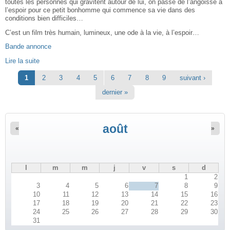
toutes les personnes qui gravitent autour de lui, on passe de l’angoisse à
l’espoir pour ce petit bonhomme qui commence sa vie dans des
conditions bien difficiles…
C’est un film très humain, lumineux, une ode à la vie, à l’espoir…
Bande annonce
Lire la suite
Pages
1
2
3
4
5
6
7
8
9
suivant ›
dernier »
août
«
»
l
m
m
j
v
s
d
1
2
3
4
5
6
7
8
9
10
11
12
13
14
15
16
17
18
19
20
21
22
23
24
25
26
27
28
29
30
31