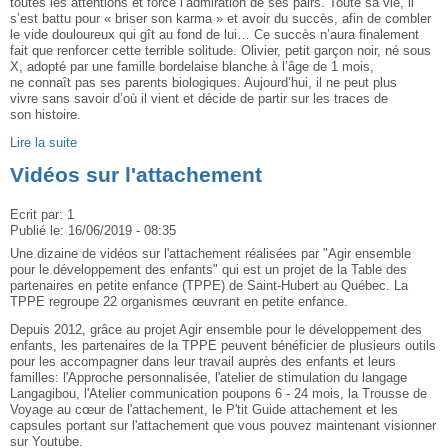
toutes les attentions et force l’admiration de ses pairs. Toute sa vie, il
s’est battu pour « briser son karma » et avoir du succès, afin de combler
le vide douloureux qui gît au fond de lui… Ce succès n’aura finalement
fait que renforcer cette terrible solitude. Olivier, petit garçon noir, né sous
X, adopté par une famille bordelaise blanche à l’âge de 1 mois,
ne connaît pas ses parents biologiques. Aujourd’hui, il ne peut plus
vivre sans savoir d’où il vient et décide de partir sur les traces de
son histoire.
Lire la suite
Vidéos sur l'attachement
Ecrit par:
1
Publié le:
16/06/2019 - 08:35
Une dizaine de vidéos sur l'attachement réalisées par "Agir ensemble
pour le développement des enfants" qui est un projet de la Table des
partenaires en petite enfance (TPPE) de Saint-Hubert au Québec. La
TPPE regroupe 22 organismes œuvrant en petite enfance.
Depuis 2012, grâce au projet Agir ensemble pour le développement des
enfants, les partenaires de la TPPE peuvent bénéficier de plusieurs outils
pour les accompagner dans leur travail auprès des enfants et leurs
familles: l'Approche personnalisée, l'atelier de stimulation du langage
Langagibou, l'Atelier communication poupons 6 - 24 mois, la Trousse de
Voyage au cœur de l'attachement, le P'tit Guide attachement et les
capsules portant sur l'attachement que vous pouvez maintenant visionner
sur Youtube.