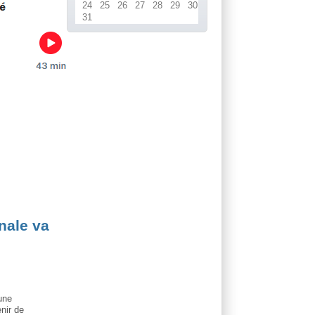
24
25
26
27
28
29
30
31
nale va
une
enir de