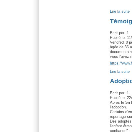
Lire la suite
Témoig
Ecrit par:
1
Publié le:
11
Vendredi 8 j
âgée de 36 an
documentaire 
vous l'avez m
https://www.
Lire la suite
Adoptio
Ecrit par:
1
Publié le:
22
Après le Sri 
l'adoption.
Certains d'e
reportage su
Des adoptés 
l'enfant étra
confiance".