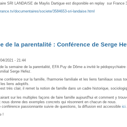
ire SRI LANDAISE de Maylis Dartigue est disponible en replay sur France 
france.tv/documentaires/societe/3584653-sri-landaise.html
 de la parentalité : Conférence de Serge He
/04/2021 - 21:44
 de la semaine de la parentalité, EFA Puy de Dôme a invité le pédopsychiatre 
amilial Serge Hefez.
e conférence sur la famille, l'harmonie familiale et les liens familiaux sous t
les liens adoptifs.
st très clair, il remet la notion de famille dans un cadre historique, sociologi
clairant sur les multiples façons de faire famille aujourd'hui et comment y trouv
et nous donne des exemples concrets qui résonnent en chacun de nous.
 conférence passionnante suivie de questions, la diffusion est accessible
ici
e !