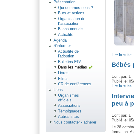
Présentation
Qui sommes-nous ?
Buts et actions
Organisation de
l'association
Bilans annuels
Actualité
Agenda
S'informer
Actualité de
Lire la suite
l'adoption
Bulletins EFA
Bébés p
Dans les médias
Livres
Ecrit par:
1
Films
Publié le:
05
CR de conférences
Lire la suite
Liens
Intervi
Organismes
officiels
peu à 
Associations
Témoignages
Ecrit par:
1
Autres sites
Publié le:
05
Nous contacter - adhérer
Le 28 octobr
formation. A 