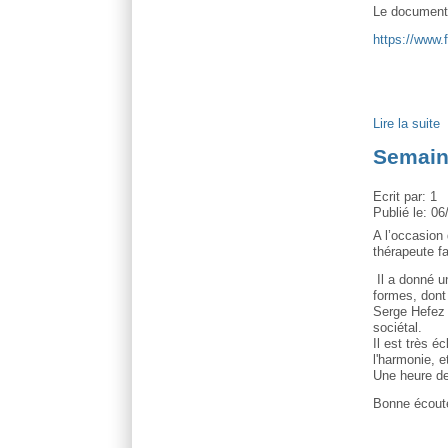
Le documenta
https://www.
Lire la suite
Semaine
Ecrit par:
1
Publié le:
06
A l’occasion
thérapeute f
Il a donné un
formes, dont 
Serge Hefez e
sociétal.
Il est très é
l'harmonie, 
Une heure de
Bonne écout