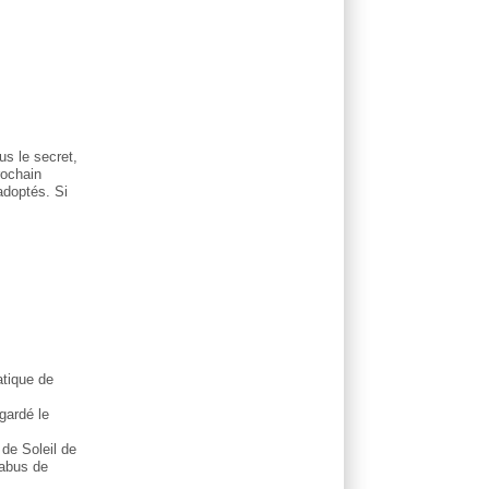
us le secret,
rochain
adoptés. Si
atique de
gardé le
 de Soleil de
 abus de