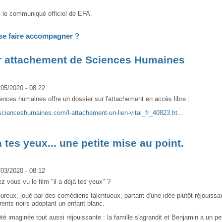
i
le communiqué officiel de EFA.
e faire accompagner ?
r attachement de Sciences Humaines
/05/2020 - 08:22
ences humaines offre un dossier sur l'attachement en accès libre :
scienceshumaines.com/l-attachement-un-lien-vital_fr_40823.ht...
jà tes yeux... une petite mise au point.
/03/2020 - 08:12
z vous vu le film "il a déjà tes yeux" ?
eureux, joué par des comédiens talentueux, partant d'une idée plutôt réjouissa
rents noirs adoptant un enfant blanc.
té imaginée tout aussi réjouissante : la famille s'agrandit et Benjamin a un pet