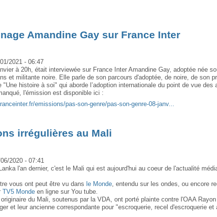
nage Amandine Gay sur France Inter
/01/2021 - 06:47
anvier à 20h, était interviewée sur France Inter Amandine Gay, adoptée née so
s et militante noire. Elle parle de son parcours d'adoptée, de noire, de son p
"Une histoire à soi" qui aborde l’adoption internationale du point de vue des 
anqué, l'émission est disponible ici :
franceinter.fr/emissions/pas-son-genre/pas-son-genre-08-janv...
ns irrégulières au Mali
/06/2020 - 07:41
Lanka l'an dernier, c'est le Mali qui est aujourd'hui au coeur de l'actualité médi
ntre vous ont peut être vu dans
le Monde
, entendu sur les ondes, ou encore re
r
TV5 Monde
en ligne sur You tube.
originaire du Mali, soutenus par la VDA, ont porté plainte contre l'OAA Rayon
nger et leur ancienne correspondante pour "escroquerie, recel d'escroquerie et