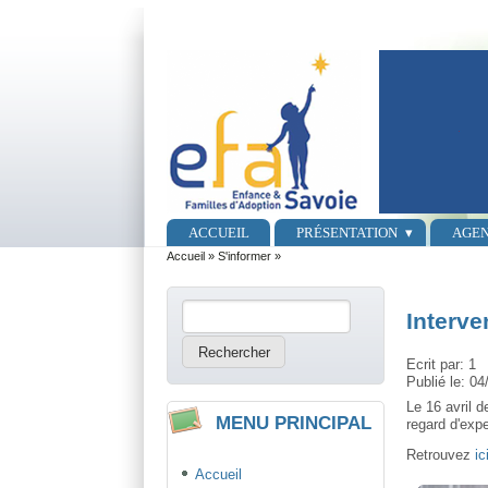
Aller au contenu principal
Skip to search
Menu principal
ACCUEIL
PRÉSENTATION
AGE
Vous êtes ici
Accueil
»
S'informer
»
Rechercher
Interve
Formulaire de recherche
Ecrit par:
1
Publié le:
04
Le 16 avril 
MENU PRINCIPAL
regard d'exp
Retrouvez
ic
Accueil