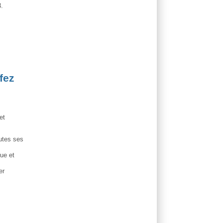
3.
fez
et
outes ses
que et
er
.