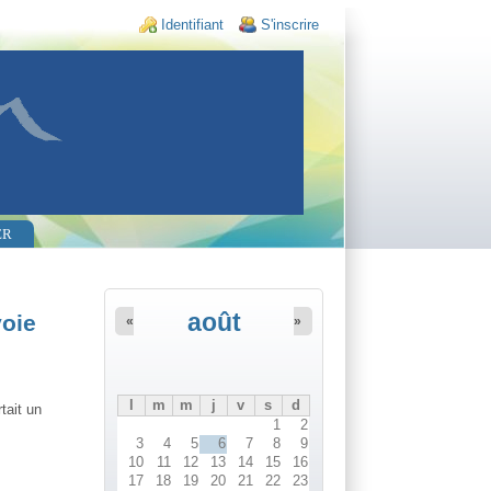
Login links
Identifiant
S'inscrire
ER
août
voie
«
»
l
m
m
j
v
s
d
tait un
1
2
3
4
5
6
7
8
9
10
11
12
13
14
15
16
17
18
19
20
21
22
23