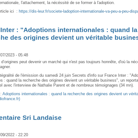
ternationale, l'attachement, la nécéssité de se former à l'adoption.
rticle ici :
https://dis-leur.fr/societe-ladoption-internationale-va-peu-a-peu-dispa
Inter : "Adoptions internationales : quand la
he des origines devient un véritable busine
/07/2023 - 05:48
 d’origines peut devenir un marché qui n'est pas toujours honnête, d'où la néc
agner.
ntégralité de l'émission du samedi 24 juin Secrets d'info sur France Inter : "Ad
es : quand la recherche des origines devient un véritable business", un report
rel avec l'interview de Nathalie Parent et de nombreux témoignages (34 mn).
 :
Adoptions internationales : quand la recherche des origines devient un vérit
iofrance.fr)
ntaire Sri Landaise
/09/2022 - 22:20