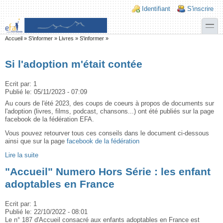
Aller au contenu principal
Skip to search
Login links
Identifiant
S'inscrire
toggle
Vous êtes ici
Accueil
»
S'informer
»
Livres
»
S'informer
»
Si l'adoption m'était contée
Ecrit par:
1
Publié le:
05/11/2023 - 07:09
Au cours de l'été 2023, des coups de coeurs à propos de documents sur
l'adoption (livres, films, podcast, chansons...) ont été publiés sur la page
facebook de la fédération EFA.
Vous pouvez retourver tous ces conseils dans le document ci-dessous
ainsi que sur la page
facebook de la fédération
Lire la suite
"Accueil" Numero Hors Série : les enfant
adoptables en France
Ecrit par:
1
Publié le:
22/10/2022 - 08:01
Le n° 187 d'Accueil consacré aux enfants adoptables en France est