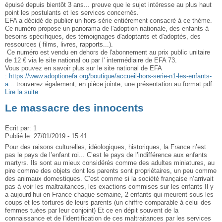
épuisé depuis bientôt 3 ans... preuve que le sujet intéresse au plus haut
point les postulants et les services concernés.
EFA a décidé de publier un hors-série entièrement consacré à ce thème.
Ce numéro propose un panorama de l'adoption nationale, des enfants à
besoins spécifiques, des témoignages d'adoptants et d'adoptés, des
ressources ( films, livres, rapports...).
Ce numéro est vendu en dehors de l'abonnement au prix public unitaire
de 12 € via le site national ou par l' intermédiaire de EFA 73.
Vous pouvez en savoir plus sur le site national de EFA
:
https://www.adoptionefa.org/boutique/accueil-hors-serie-n1-les-enfants-
a...
trouverez également, en pièce jointe, une présentation au format pdf.
Lire la suite
Le massacre des innocents
Ecrit par:
1
Publié le:
27/01/2019 - 15:41
Pour des raisons culturelles, idéologiques, historiques, la France n’est
pas le pays de l’enfant roi... C’est le pays de l’indifférence aux enfants
martyrs. Ils sont au mieux considérés comme des adultes miniatures, au
pire comme des objets dont les parents sont propriétaires, un peu comme
des animaux domestiques. C’est comme si la société française n’arrivait
pas à voir les maltraitances, les exactions commises sur les enfants Il y
a aujourd’hui en France chaque semaine, 2 enfants qui meurent sous les
coups et les tortures de leurs parents (un chiffre comparable à celui des
femmes tuées par leur conjoint) Et ce en dépit souvent de la
connaissance et de l'identification de ces maltraitances par les services