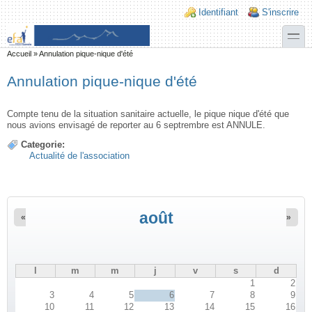
Aller au contenu principal
Skip to search
Login links
Identifiant
S'inscrire
toggle
Vous êtes ici
Accueil
»
Annulation pique-nique d'été
Annulation pique-nique d'été
Compte tenu de la situation sanitaire actuelle, le pique nique d'été que
nous avions envisagé de reporter au 6 septrembre est ANNULE.
Categorie:
Actualité de l'association
août
«
»
l
m
m
j
v
s
d
1
2
3
4
5
6
7
8
9
10
11
12
13
14
15
16