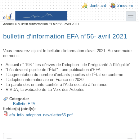
Aller au contenu principal
Skip to search
Login links
Identifiant
S'inscrire
toggle
Vous êtes ici
Accueil
»
bulletin d'information EFA n°56- avril 2021
bulletin d'information EFA n°56- avril 2021
Vous trouverez cijoint le bellutin d'information d'avril 2021. Au sommaire
ce moi-ci :
Accueil n° 198 "Les dérives de l'adoption : de l'irrégularité à l'illégalité"
"Léa devient pupille de l'État" : une publication d'EFA
L'augmentation du nombre d'enfants pupilles de l'État se confirme
L'adoption internationale en France en 2020
La parole des enfants confiés à l'Aide sociale à l'enfance
R-VDA, la webradio de La Voix des Adoptés
Categorie:
Bulletin EFA
fichier(s) joint(s):
efa_info_adoption_newsletter56.pdf