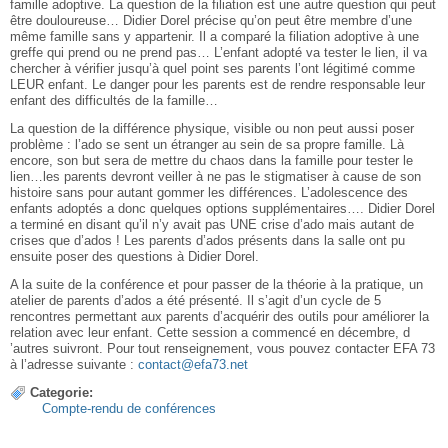
famille adoptive. La question de la filiation est une autre question qui peut
être douloureuse… Didier Dorel précise qu’on peut être membre d’une
même famille sans y appartenir. Il a comparé la filiation adoptive à une
greffe qui prend ou ne prend pas… L’enfant adopté va tester le lien, il va
chercher à vérifier jusqu’à quel point ses parents l’ont légitimé comme
LEUR enfant. Le danger pour les parents est de rendre responsable leur
enfant des difficultés de la famille…
La question de la différence physique, visible ou non peut aussi poser
problème : l’ado se sent un étranger au sein de sa propre famille. Là
encore, son but sera de mettre du chaos dans la famille pour tester le
lien…les parents devront veiller à ne pas le stigmatiser à cause de son
histoire sans pour autant gommer les différences. L’adolescence des
enfants adoptés a donc quelques options supplémentaires…. Didier Dorel
a terminé en disant qu’il n’y avait pas UNE crise d’ado mais autant de
crises que d’ados ! Les parents d’ados présents dans la salle ont pu
ensuite poser des questions à Didier Dorel.
A la suite de la conférence et pour passer de la théorie à la pratique, un
atelier de parents d’ados a été présenté. Il s’agit d’un cycle de 5
rencontres permettant aux parents d’acquérir des outils pour améliorer la
relation avec leur enfant. Cette session a commencé en décembre, d
’autres suivront. Pour tout renseignement, vous pouvez contacter EFA 73
à l’adresse suivante :
contact@efa73.net
Categorie:
Compte-rendu de conférences