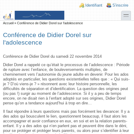
Aller au contenu principal
Skip to search
Login links
Identifiant
S'inscrire
toggle
Vous êtes ici
Accueil
»
Conférence de Didier Dorel sur l'adolescence
Conférence de Didier Dorel sur
l'adolescence
Conférence de Didier Dorel du samedi 22 novembre 2014
Didier Dorel a rappelé ce qu’était le processus de l’adolescence : Période
de rupture avec l’enfance, de bouleversements multiples, de
cheminement vers l’autonomie du jeune adulte en devenir. Pour les ados
adoptés en particulier, les questions existentielles telles que : « Qui suis-
je ? D’où viens-je ? » résonnent avec leur histoire personnelle, les
difficultés de séparation et d’identification. La question des origines peut
(ou pas !) surgir au moment de l’adolescence. Si il y a peu de temps
encore, on ne disait rien à l’enfant adopté sur ses origines, Didier Dorel
pense qu’on a tendance aujourd’hui à trop en dire…
Il faut répondre à leurs questions mais pas forcément les devancer. Il y a
des ados qui bousculent le lien, questionnent beaucoup, il faut alors les
accompagner et avoir confiance en eux, en soi et en la relation parents-
enfant. Il y a des ados qui n’en parlent pas et peuvent être dans le déni,
pour se protéger et protéger leurs parents, ou alors pour s’identifier à leur