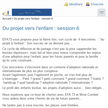
Aller au contenu principal
Skip to search
Login links
Identifiant
S'inscrire
toggle
Vous êtes ici
Accueil
»
Du projet vers l'enfant : session 6
Du projet vers l'enfant : session 6
EFA73 vous propose pour la 6ème fois, son cycle de 4 rencontres : "du
projet à l'enfant". Son succès ne se dément pas...
Ce cycle de réflexion et de partage n’est pas là pour «apprendre les
bonnes réponses», mais bel et bien pour mieux comprendre les enjeux
d’une adoption pour l’enfant, pour les futurs parents et pour la famille
qu’ils vont construire…
Ces rencontres s’inscrivent dans un contexte d’adoption nationale et
internationale de plus en plus complexe.
Avant l'agrément, puis l’agrément en poche, on n’en finit plus de
s’interroger ... Petit ? grand ? petit comment ? grand comment ? fratrie ?
handicap ? quel handicap ? adoption nationale ? internationale ?
Le profil des enfants évolue, les projets d’adoption aussi… bien obligés…
Nous espérons que ce bout de chemin avec EFA 73 et Mme Combet
vous aidera dans votre chemin de vie de futurs parents…
Ne tardez pas à vous inscrire, les places sont limitées.