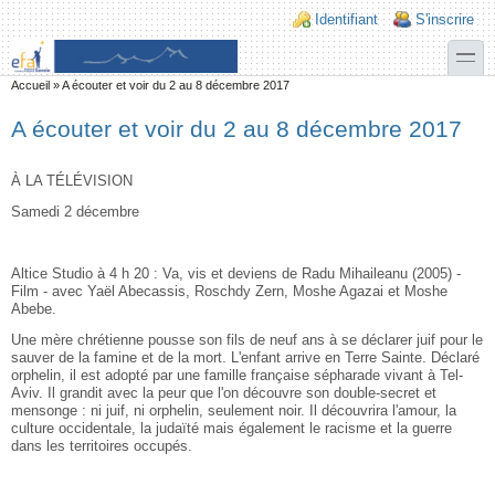
Aller au contenu principal
Skip to search
Login links
Identifiant
S'inscrire
toggle
Vous êtes ici
Accueil
»
A écouter et voir du 2 au 8 décembre 2017
A écouter et voir du 2 au 8 décembre 2017
À LA TÉLÉVISION
Samedi 2 décembre
Altice Studio à 4 h 20 : Va, vis et deviens de Radu Mihaileanu (2005) -
Film - avec Yaël Abecassis, Roschdy Zern, Moshe Agazai et Moshe
Abebe.
Une mère chrétienne pousse son fils de neuf ans à se déclarer juif pour le
sauver de la famine et de la mort. L'enfant arrive en Terre Sainte. Déclaré
orphelin, il est adopté par une famille française sépharade vivant à Tel-
Aviv. Il grandit avec la peur que l'on découvre son double-secret et
mensonge : ni juif, ni orphelin, seulement noir. Il découvrira l'amour, la
culture occidentale, la judaïté mais également le racisme et la guerre
dans les territoires occupés.