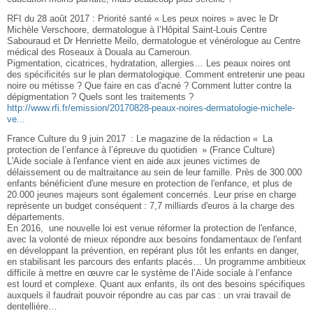
RFI du 28 août 2017 : Priorité santé « Les peux noires » avec le Dr
Michèle Verschoore, dermatologue à l’Hôpital Saint-Louis Centre
Sabouraud et Dr Henriette Meilo, dermatologue et vénérologue au Centre
médical des Roseaux à Douala au Cameroun.
Pigmentation, cicatrices, hydratation, allergies… Les peaux noires ont
des spécificités sur le plan dermatologique. Comment entretenir une peau
noire ou métisse ? Que faire en cas d’acné ? Comment lutter contre la
dépigmentation ? Quels sont les traitements ?
http://www.rfi.fr/emission/20170828-peaux-noires-dermatologie-michele-
ve...
France Culture du 9 juin 2017 : Le magazine de la rédaction « La
protection de l’enfance à l’épreuve du quotidien » (France Culture)
L'Aide sociale à l'enfance vient en aide aux jeunes victimes de
délaissement ou de maltraitance au sein de leur famille. Près de 300.000
enfants bénéficient d'une mesure en protection de l'enfance, et plus de
20.000 jeunes majeurs sont également concernés. Leur prise en charge
représente un budget conséquent : 7,7 milliards d'euros à la charge des
départements.
En 2016, une nouvelle loi est venue réformer la protection de l'enfance,
avec la volonté de mieux répondre aux besoins fondamentaux de l'enfant
en développant la prévention, en repérant plus tôt les enfants en danger,
en stabilisant les parcours des enfants placés… Un programme ambitieux
difficile à mettre en œuvre car le système de l’Aide sociale à l’enfance
est lourd et complexe. Quant aux enfants, ils ont des besoins spécifiques
auxquels il faudrait pouvoir répondre au cas par cas : un vrai travail de
dentellière…