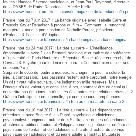
Invités : Nadège Séverac, sociologue, et Jean-Paul Raymond, directeur
de la DASES de Paris. Reportages : Aurélie Kieffer.
https://www.franceculture.fr/emissions/le-magazine-de-la-redaction/la-pr...
France Inter du 7 juin 2017 : La bande originale avec Isabelle Carré et
François Xavier Demaison à propos du film « Comment j’ai rencontré
mon père » avec la participation de Nathalie Parent, présidente
d’Enfance & Familles d’Adoption.
https://www.franceinter.fr/emissions/la-bande-originale/la-bande-origina...
France Inter du 24 mai 2017 : La tête au carré « L’intelligence
émotionnelle » avec Julien Bernard, sociologue et maître de conférence
à l’université de Paris Nanterre et Sébastien Bohler, rédacteur en chef de
Cerveau & Psycho (pour le dernier n° paru : « Comment bien utiliser ses
émotions ? » ).
Surprise, le coup de foudre amoureux, le chagrin, la peur, la colère, la
joie, la compassion... Les passions restent notre carburant, notre énergie.
Un désir vaut mille souhaits, une indignation mille réserves. Mais
l’énergie n’a de valeur que canalisée. Alors, comment être ce canal qui
convertira nos émotions en réussites éclatantes et en relations réussies ?
Grâce à l’intelligence émotionnelle, qui combine cinq compétences.
https://www.franceinter.fr/emissions/la-tete-au-carre/la-tete-au-carre-2...
France Inter du 10 mai 2017 : La tête au carré « Les dépendances
affectives » avec Brigitte Allain-Dupré, psychologue clinicienne,
psychanalyste jungienne, auteur de « S’affranchir de ses dépendances
affectives », éditions Leduc, et Philippe Jeammet, professeur émérite de
psychiatrie de l’enfant et de l’adolescent. Il a été directeur du service
psychiatrie de l’adolescent et du jeune adulte à l’Institut Mutualiste