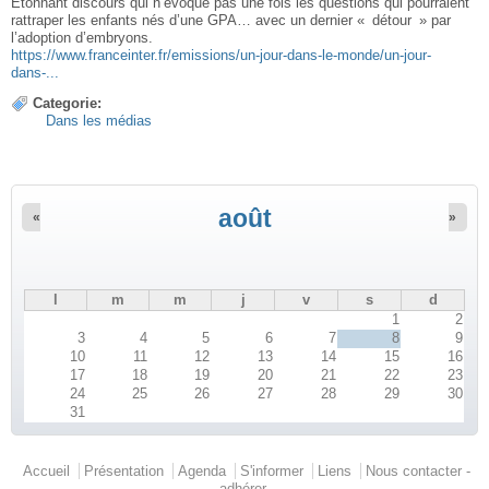
Étonnant discours qui n’évoque pas une fois les questions qui pourraient
rattraper les enfants nés d’une GPA… avec un dernier « détour » par
l’adoption d’embryons.
https://www.franceinter.fr/emissions/un-jour-dans-le-monde/un-jour-
dans-...
Categorie:
Dans les médias
août
«
»
l
m
m
j
v
s
d
1
2
3
4
5
6
7
8
9
10
11
12
13
14
15
16
17
18
19
20
21
22
23
24
25
26
27
28
29
30
31
Menu principal
Accueil
Présentation
Agenda
S'informer
Liens
Nous contacter -
adhérer