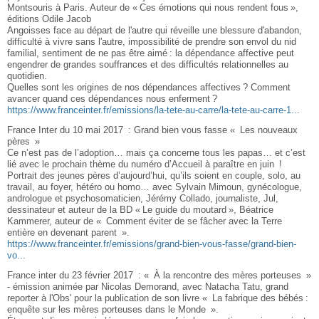
Montsouris à Paris. Auteur de « Ces émotions qui nous rendent fous »,
éditions Odile Jacob
Angoisses face au départ de l'autre qui réveille une blessure d'abandon,
difficulté à vivre sans l'autre, impossibilité de prendre son envol du nid
familial, sentiment de ne pas être aimé : la dépendance affective peut
engendrer de grandes souffrances et des difficultés relationnelles au
quotidien.
Quelles sont les origines de nos dépendances affectives ? Comment
avancer quand ces dépendances nous enferment ?
https://www.franceinter.fr/emissions/la-tete-au-carre/la-tete-au-carre-1...
France Inter du 10 mai 2017 : Grand bien vous fasse « Les nouveaux
pères »
Ce n’est pas de l’adoption… mais ça concerne tous les papas… et c’est
lié avec le prochain thème du numéro d’Accueil à paraître en juin !
Portrait des jeunes pères d’aujourd’hui, qu’ils soient en couple, solo, au
travail, au foyer, hétéro ou homo… avec Sylvain Mimoun, gynécologue,
andrologue et psychosomaticien, Jérémy Collado, journaliste, Jul,
dessinateur et auteur de la BD « Le guide du moutard », Béatrice
Kammerer, auteur de « Comment éviter de se fâcher avec la Terre
entière en devenant parent ».
https://www.franceinter.fr/emissions/grand-bien-vous-fasse/grand-bien-
vo...
France inter du 23 février 2017 : « À la rencontre des mères porteuses »
- émission animée par Nicolas Demorand, avec Natacha Tatu, grand
reporter à l'Obs' pour la publication de son livre « La fabrique des bébés :
enquête sur les mères porteuses dans le Monde ».