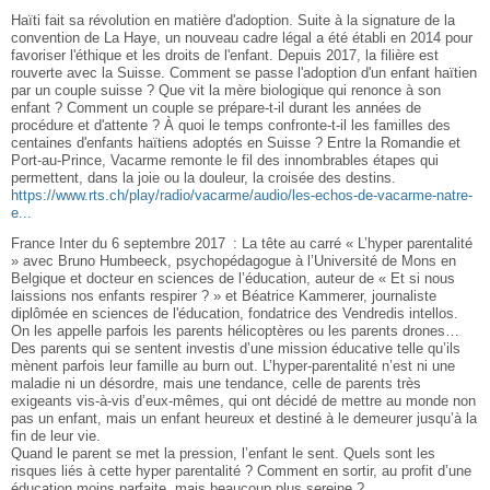
Haïti fait sa révolution en matière dʹadoption. Suite à la signature de la
convention de La Haye, un nouveau cadre légal a été établi en 2014 pour
favoriser l'éthique et les droits de lʹenfant. Depuis 2017, la filière est
rouverte avec la Suisse. Comment se passe lʹadoption dʹun enfant haïtien
par un couple suisse ? Que vit la mère biologique qui renonce à son
enfant ? Comment un couple se prépare-t-il durant les années de
procédure et dʹattente ? À quoi le temps confronte-t-il les familles des
centaines dʹenfants haïtiens adoptés en Suisse ? Entre la Romandie et
Port-au-Prince, Vacarme remonte le fil des innombrables étapes qui
permettent, dans la joie ou la douleur, la croisée des destins.
https://www.rts.ch/play/radio/vacarme/audio/les-echos-de-vacarme-natre-
e...
France Inter du 6 septembre 2017 : La tête au carré « L’hyper parentalité
» avec Bruno Humbeeck, psychopédagogue à l’Université de Mons en
Belgique et docteur en sciences de l’éducation, auteur de « Et si nous
laissions nos enfants respirer ? » et Béatrice Kammerer, journaliste
diplômée en sciences de l'éducation, fondatrice des Vendredis intellos.
On les appelle parfois les parents hélicoptères ou les parents drones…
Des parents qui se sentent investis d’une mission éducative telle qu’ils
mènent parfois leur famille au burn out. L’hyper-parentalité n’est ni une
maladie ni un désordre, mais une tendance, celle de parents très
exigeants vis-à-vis d’eux-mêmes, qui ont décidé de mettre au monde non
pas un enfant, mais un enfant heureux et destiné à le demeurer jusqu’à la
fin de leur vie.
Quand le parent se met la pression, l’enfant le sent. Quels sont les
risques liés à cette hyper parentalité ? Comment en sortir, au profit d’une
éducation moins parfaite, mais beaucoup plus sereine ?