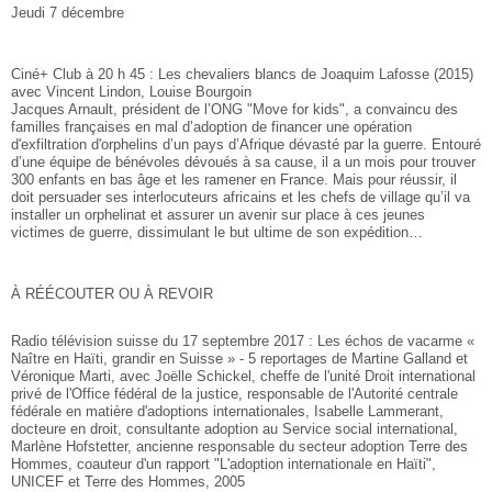
Jeudi 7 décembre
Ciné+ Club à 20 h 45 : Les chevaliers blancs de Joaquim Lafosse (2015)
avec Vincent Lindon, Louise Bourgoin
Jacques Arnault, président de l’ONG "Move for kids", a convaincu des
familles françaises en mal d’adoption de financer une opération
d'exfiltration d'orphelins d’un pays d’Afrique dévasté par la guerre. Entouré
d’une équipe de bénévoles dévoués à sa cause, il a un mois pour trouver
300 enfants en bas âge et les ramener en France. Mais pour réussir, il
doit persuader ses interlocuteurs africains et les chefs de village qu’il va
installer un orphelinat et assurer un avenir sur place à ces jeunes
victimes de guerre, dissimulant le but ultime de son expédition…
À RÉÉCOUTER OU À REVOIR
Radio télévision suisse du 17 septembre 2017 : Les échos de vacarme «
Naître en Haïti, grandir en Suisse » - 5 reportages de Martine Galland et
Véronique Marti, avec Joëlle Schickel, cheffe de lʹunité Droit international
privé de lʹOffice fédéral de la justice, responsable de l'Autorité centrale
fédérale en matière d'adoptions internationales, Isabelle Lammerant,
docteure en droit, consultante adoption au Service social international,
Marlène Hofstetter, ancienne responsable du secteur adoption Terre des
Hommes, coauteur dʹun rapport "Lʹadoption internationale en Haïti",
UNICEF et Terre des Hommes, 2005