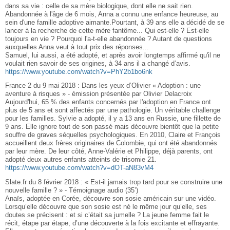
dans sa vie : celle de sa mère biologique, dont elle ne sait rien.
Abandonnée à l'âge de 6 mois, Anna a connu une enfance heureuse, au
sein d'une famille adoptive aimante.Pourtant, à 39 ans elle a décidé de se
lancer à la recherche de cette mère fantôme... Qui est-elle ? Est-elle
toujours en vie ? Pourquoi l'a-t-elle abandonnée ? Autant de questions
auxquelles Anna veut à tout prix des réponses...
Samuel, lui aussi, a été adopté, et après avoir longtemps affirmé qu'il ne
voulait rien savoir de ses origines, à 34 ans il a changé d’avis.
https://www.youtube.com/watch?v=PhY2b1bo6nk
France 2 du 9 mai 2018 : Dans les yeux d’Olivier « Adoption : une
aventure à risques » - émission présentée par Olivier Delacroix
Aujourd'hui, 65 % des enfants concernés par l'adoption en France ont
plus de 5 ans et sont affectés par une pathologie. Un véritable challenge
pour les familles. Sylvie a adopté, il y a 13 ans en Russie, une fillette de
9 ans. Elle ignore tout de son passé mais découvre bientôt que la petite
souffre de graves séquelles psychologiques. En 2010, Claire et François
accueillent deux frères originaires de Colombie, qui ont été abandonnés
par leur mère. De leur côté, Anne-Valérie et Philippe, déjà parents, ont
adopté deux autres enfants atteints de trisomie 21.
https://www.youtube.com/watch?v=dOT-aN83vM4
Slate.fr du 8 février 2018 : « Est-il jamais trop tard pour se construire une
nouvelle famille ? » - Témoignage audio (35’)
Anaïs, adoptée en Corée, découvre son sosie américain sur une vidéo.
Lorsqu’elle découvre que son sosie est né le même jour qu’elle, ses
doutes se précisent : et si c’était sa jumelle ? La jeune femme fait le
récit, étape par étape, d’une découverte à la fois excitante et effrayante.