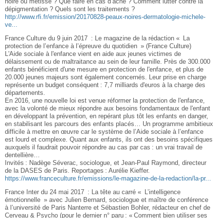
noire ou métisse ? Que faire en cas d’acné ? Comment lutter contre la
dépigmentation ? Quels sont les traitements ?
http://www.rfi.fr/emission/20170828-peaux-noires-dermatologie-michele-
ve...
France Culture du 9 juin 2017 : Le magazine de la rédaction « La
protection de l’enfance à l’épreuve du quotidien » (France Culture)
L'Aide sociale à l'enfance vient en aide aux jeunes victimes de
délaissement ou de maltraitance au sein de leur famille. Près de 300.000
enfants bénéficient d'une mesure en protection de l'enfance, et plus de
20.000 jeunes majeurs sont également concernés. Leur prise en charge
représente un budget conséquent : 7,7 milliards d'euros à la charge des
départements.
En 2016, une nouvelle loi est venue réformer la protection de l'enfance,
avec la volonté de mieux répondre aux besoins fondamentaux de l'enfant
en développant la prévention, en repérant plus tôt les enfants en danger,
en stabilisant les parcours des enfants placés… Un programme ambitieux
difficile à mettre en œuvre car le système de l’Aide sociale à l’enfance
est lourd et complexe. Quant aux enfants, ils ont des besoins spécifiques
auxquels il faudrait pouvoir répondre au cas par cas : un vrai travail de
dentellière…
Invités : Nadège Séverac, sociologue, et Jean-Paul Raymond, directeur
de la DASES de Paris. Reportages : Aurélie Kieffer.
https://www.franceculture.fr/emissions/le-magazine-de-la-redaction/la-pr...
France Inter du 24 mai 2017 : La tête au carré « L’intelligence
émotionnelle » avec Julien Bernard, sociologue et maître de conférence
à l’université de Paris Nanterre et Sébastien Bohler, rédacteur en chef de
Cerveau & Psycho (pour le dernier n° paru : « Comment bien utiliser ses