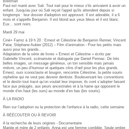
Breitman
Paul est marié avec Sali. Tout irait pour le mieux s'ils arrivaient à avoir un
enfant. Jusqu'au jour où Sali reçoit l'appel qu'ils attendent depuis si
longtemps : leur dossier d'adoption est approuvé. Il est adorable, il a 6
mois et s'appelle Benjamin. Il est blond aux yeux bleus et il est blanc.
Eux... sont noirs.
Mardi 29 mai
Ciné+ Famiz à 19 h 20 : Ernest et Célestine de Benjamin Renner, Vincent
Patar, Stéphane Aubier (2012) – Film d’animation - Pour les petits mais
aussi pour les grands…
Adaptation de la série de livres « Ernest et Célestine » écrits par
Gabrielle Vincent, scénarisée et dialoguée par Daniel Pennac. De très
belles images, un message généreux, un ton sensible mais jamais
mièvre, un peu d’humour et quelques clins d’œil pour les plus grands.
Ernest, ours iconoclaste et bougon, rencontre Célestine, la petite souris
orpheline qui ne veut pas devenir dentiste. Bouleversant les conventions
et le destin tout tracé qu’on voulait leur imposer, ils vont s’adopter faisant
face aux préjugés, aux peurs ancestrales et à la haine qui opposent le
monde d’en haut (les ours) au monde d’en bas (les souris).
À LA RADIO
Rien sur l’adoption ou la protection de l’enfance à la radio, cette semaine
À RÉÉCOUTER OU À REVOIR
A la recherche de leurs origines - Documentaire
Mariée et mère de 2 enfants, Anna est une femme comblée. Seule ombre