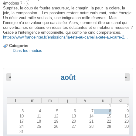
émotions ? » ).
Surprise, le coup de foudre amoureux, le chagrin, la peur, la colère, la
joie, la compassion... Les passions restent notre carburant, notre énergie.
Un désir vaut mille souhaits, une indignation mille réserves. Mais
l’énergie n’a de valeur que canalisée. Alors, comment être ce canal qui
convertira nos émotions en réussites éclatantes et en relations réussies ?
Grâce à l’intelligence émotionnelle, qui combine cinq compétences.
https://www.franceinter.fr/emissions/la-tete-au-carre/la-tete-au-carre-2...
Categorie:
Dans les médias
août
«
»
l
m
m
j
v
s
d
1
2
3
4
5
6
7
8
9
10
11
12
13
14
15
16
17
18
19
20
21
22
23
24
25
26
27
28
29
30
31