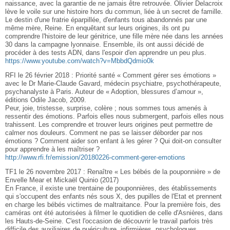
naissance, avec la garantie de ne jamais être retrouvée. Olivier Delacroix
lève le voile sur une histoire hors du commun, liée à un secret de famille.
Le destin d'une fratrie éparpillée, d'enfants tous abandonnés par une
même mère, Reine. En enquêtant sur leurs origines, ils ont pu
comprendre l'histoire de leur génitrice, une fille mère née dans les années
30 dans la campagne lyonnaise. Ensemble, ils ont aussi décidé de
procéder à des tests ADN, dans l'espoir d'en apprendre un peu plus.
https://www.youtube.com/watch?v=MbbdQdmio0k
RFI le 26 février 2018 : Priorité santé « Comment gérer ses émotions »
avec le Dr Marie-Claude Gavard, médecin psychiatre, psychothérapeute,
psychanalyste à Paris. Auteur de « Adoption, blessures d’amour »,
éditions Odile Jacob, 2009.
Peur, joie, tristesse, surprise, colère ; nous sommes tous amenés à
ressentir des émotions. Parfois elles nous submergent, parfois elles nous
trahissent. Les comprendre et trouver leurs origines peut permettre de
calmer nos douleurs. Comment ne pas se laisser déborder par nos
émotions ? Comment aider son enfant à les gérer ? Qui doit-on consulter
pour apprendre à les maîtriser ?
http://www.rfi.fr/emission/20180226-comment-gerer-emotions
TF1 le 26 novembre 2017 : Renaître « Les bébés de la pouponnière » de
Envelle Mear et Mickaël Quinio (2017)
En France, il existe une trentaine de pouponnières, des établissements
qui s'occupent des enfants nés sous X, des pupilles de l'Etat et prennent
en charge les bébés victimes de maltraitance. Pour la première fois, des
caméras ont été autorisées à filmer le quotidien de celle d'Asnières, dans
les Hauts-de-Seine. C'est l'occasion de découvrir le travail parfois très
difficile des auxiliaires de puériculture, infirmières, psychologues,