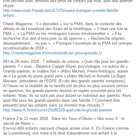
Elle raconte avec émotion leur prise de contact par mail, puis leur premier
skype.
http://www.slate.fr/podcast/157375/soeur-manquer-sororite-famille-
enfant...
Cheek Magazine : 5 « épisodes » sur la PMA, dans le contexte des
débats et de l’ouverture des Etats de la bioéthique. « Il était une fois la
PMA », « La PMA ou les montagnes russes émotionnelles », « A la
recherche d’un don d’ovocytes ou de sperme », « Recherche origines
désespérément… ou pas », « Pourquoi l’ouverture de la PMA est unenjeu
incontournable de 2018 ».
http://cheekmagazine.fr/societe/podcast-pma-episode-1/
RFI le 29 mars 2018 : 7 milliards de voisins « Quel rôle pour les grands-
parents ? » avec - Béatrice Copper Royer, psychologue, co-auteur de «
Grands-parents, le maillon fort » (Albin Michel), Pierre Antilogus, auteur
de « Le guide du jeune grand père » (Albin Michel) et Armelle Le Bigot
Macaux, présidente de l'EGPE (Ecole des grands parents européens).
A l’heure où la stabilité de la famille est de plus en plus souvent remise
en question, les grands-parents restent un repère essentiel pour les
enfants. Mais, ils ne sont pas pour autant un substitut aux parents. Alors
quel rôle pour les grands-parents dans une famille ? Comment être
présents pour les enfants sans se montrer trop intrusifs ?
http://www.rfi.fr/emission/20180329-quel-role-le-grands-parents
France 2 le 22 mars 2018 : Dans les Yeux d’Olivier « Nés sous X : le
secret de Reine »
Environ 600 enfants naissent chaque année sous X. En France comme
au Luxembourg, une mère a le droit d'abandonner son enfant à la