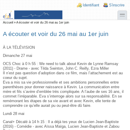
Aller au contenu principal
Skip to search
Login links
Identifiant
S'inscrire
toggle
Vous êtes ici
Accueil
»
A écouter et voir du 26 mai au 1er juin
A écouter et voir du 26 mai au 1er juin
À LA TÉLÉVISION
Dimanche 27 mai
OCS Choc à 0 h 55 : We need to talk about Kevin de Lynne Ramsay
(2011) - Drame - avec Tilda Swinton, John C. Reilly, Ezra Miller
Il n’est pas question d’adoption dans ce film, mais l’attachement est au
coeur du sujet.
Eva a mis sa vie professionnelle et ses ambitions personnelles entre
parenthèses pour donner naissance à Kevin. La communication entre
mère et fils s’avère d’emblée très compliquée. A l’aube de ses 16 ans, il
commet l’irréparable. Eva s’interroge alors sur sa responsabilité. En se
remémorant les étapes de sa vie avant et avec Kevin, elle tente de
comprendre ce qu’elle aurait pu ou peut-être dû faire.
Lundi 28 mai
Canal+ Décalé à 14 h 15 : Il a déjà tes yeux de Lucien Jean-Baptiste
(2016) - Comédie - avec Aïssa Maïga, Lucien Jean-Baptiste et Zabou