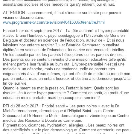
assistantes sociales et des médecins qui s'y relaient jour et nuit.
ATTENTION : apparemment, il faut s’inscrire sur le site pour pouvoir
visionner documentaire.
www.programme-tv.com/television/404150363/renaitre.html
France Inter du 6 septembre 2017 : La tête au carré « L’hyper parentalité
» avec Bruno Humbeeck, psychopédagogue à l’Université de Mons en
Belgique et docteur en sciences de l’éducation, auteur de « Et si nous
laissions nos enfants respirer ? » et Béatrice Kammerer, journaliste
diplômée en sciences de l'éducation, fondatrice des Vendredis intellos.
On les appelle parfois les parents hélicoptères ou les parents drones…
Des parents qui se sentent investis d’une mission éducative telle qu’ils
mènent parfois leur famille au burn out. L’hyper-parentalité n’est ni une
maladie ni un désordre, mais une tendance, celle de parents très
exigeants vis-à-vis d’eux-mêmes, qui ont décidé de mettre au monde non
pas un enfant, mais un enfant heureux et destiné à le demeurer jusqu’à la
fin de leur vie.
Quand le parent se met la pression, l’enfant le sent. Quels sont les
risques liés à cette hyper parentalité ? Comment en sortir, au profit d’une
éducation moins parfaite, mais beaucoup plus sereine ?
RFI du 28 août 2017 : Priorité santé « Les peux noires » avec le Dr
Michèle Verschoore, dermatologue à l’Hôpital Saint-Louis Centre
Sabouraud et Dr Henriette Meilo, dermatologue et vénérologue au Centre
médical des Roseaux à Douala au Cameroun.
Pigmentation, cicatrices, hydratation, allergies… Les peaux noires ont
des spécificités sur le plan dermatologique. Comment entretenir une peau