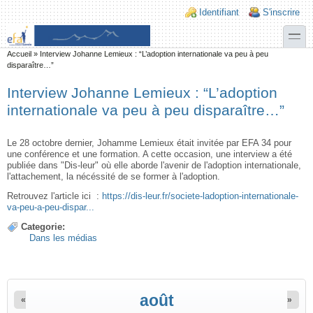
Aller au contenu principal
Skip to search
Login links
Identifiant
S'inscrire
toggle
Vous êtes ici
Accueil
»
Interview Johanne Lemieux : “L’adoption internationale va peu à peu
disparaître…”
Interview Johanne Lemieux : “L’adoption
internationale va peu à peu disparaître…”
Le 28 octobre dernier, Johamme Lemieux était invitée par EFA 34 pour
une conférence et une formation. A cette occasion, une interview a été
publiée dans "Dis-leur" où elle aborde l'avenir de l'adoption internationale,
l'attachement, la nécéssité de se former à l'adoption.
Retrouvez l'article ici :
https://dis-leur.fr/societe-ladoption-internationale-
va-peu-a-peu-dispar...
Categorie:
Dans les médias
août
«
»