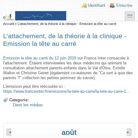
Aller au contenu principal
Skip to search
Login links
Identifiant
S'inscrire
toggle
Vous êtes ici
Accueil
»
L’attachement, de la théorie à la clinique - Emission la tête au carré
L’attachement, de la théorie à la clinique -
Emission la tête au carré
Emission le tête au carré du 12 juin 2019
sur France Inter consacrée à
l'attachement. Étaient interviewées les deux médecins qui animent la
consultation attachement parents-enfants dans le Val d'Oise, Estelle
Wallon et Christine Genet (également co-auteures de "Ca sert à quoi des
parents ?" collection les petites pommes du savoir).
L'émisison peut être réécoutée ici :
https://www.franceinter.fr/emissions/la-tete-au-carre/la-tete-au-carre-1...
Categorie:
Dans les médias
août
«
»