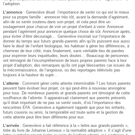
l’adoption.
L’annonce
: Geneviève disait l’importance de sentir ce qui est le mieux
pour sa propre famille : annoncer très tôt, avant la demande d’agrément,
afin de se sentir soutenu dans son projet, et cela peut être un
soulagement pour chacun de voir un projet d’enfant à venir. Annoncer
pendant l’agrément pour annoncer quelque chose de sûr. Annoncer après,
pour éviter d’être découragé... Geneviève insistait sur l’importance de
donner du temps aux futurs grands-parents afin qu’ils puissent eux aussi
faire le deuil de l’enfant biologique, les habituer à gérer les différences, à
cheminer de leur côté, mais finalement, sans véritable lieu de paroles
pour exprimer leurs inquiétudes, leurs doutes… Beaucoup de personnes
ont témoigné de l’incompréhension de leurs propres parents face à leur
projet d’adoption, des remarques qu’ils ont jugé blessantes car issues de
la méconnaissance, de l’angoisse, ou des reportages télévisés pas
toujours à la hauteur du sujet…
L’attente
: Comment gérer cette attente interminable ? Les futurs parents
peuvent faire évoluer leur projet, ce qui peut-être à nouveau anxiogène
pour tous. De nombreux parents et grands-parents ont témoigné de cette
souffrance de l’attente. Il apparaissait clairement aux parents présents
qu’il était important de ne pas se sentir seuls, d’où l’importance des
rencontres EFA. Geneviève a également rappelé que pour les enfants,
futurs cousins ou amis, la temporalité est toute autre et la gestion de
cette attente peut être bien différente pour eux.
L’arrivée
: Geneviève a fait référence à la « lettre aux grands-parents »,
tirée du livre de Johanne Lemieux « la normalité adoptive ». Il s’agit d’une