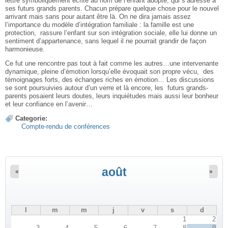
lettre symboliquement écrite au nom de l’enfant adopté, qui s’adresse à
ses futurs grands parents. Chacun prépare quelque chose pour le nouvel
arrivant mais sans pour autant être là. On ne dira jamais assez
l’importance du modèle d’intégration familiale : la famille est une
protection, rassure l’enfant sur son intégration sociale, elle lui donne un
sentiment d’appartenance, sans lequel il ne pourrait grandir de façon
harmonieuse.
Ce fut une rencontre pas tout à fait comme les autres…une intervenante
dynamique, pleine d’émotion lorsqu’elle évoquait son propre vécu, des
témoignages forts, des échanges riches en émotion… Les discussions
se sont poursuivies autour d’un verre et là encore, les futurs grands-
parents posaient leurs doutes, leurs inquiétudes mais aussi leur bonheur
et leur confiance en l’avenir…
Categorie:
Compte-rendu de conférences
août
«
»
l
m
m
j
v
s
d
1
2
3
4
5
6
7
8
9