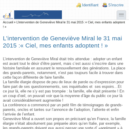
Aller au contenu principal
Skip to search
Login links
Identifiant
S'inscrire
toggle
Vous êtes ici
Accueil
»
L’intervention de Geneviève Miral le 31 mai 2015 :« Ciel, mes enfants adoptent
! »
L’intervention de Geneviève Miral le 31 mai
2015 :« Ciel, mes enfants adoptent ! »
L’intervention de Geneviève Miral était très attendue : adopter un enfant
est avant tout le désir d’être parent, mais c’est aussi s’inscrire dans une
histoire familiale en assurant le renouvellement des générations. La place
des grands-parents, notamment, n’est pas toujours facile à trouver dans
cette façon différente de faire famille.
La famille élargie dispose de peu de lieux de parole ou d’expression pour
faire part de ses questionnements, ses inquiétudes et ses espoirs…Et
ce jour là, elle ne s’y est pas trompée : la famille, elle était présente ! En
un coup d’œil, on pouvait voir que la moyenne d’âge du public ce jour là
avait considérablement augmentée !
La conférence a commencé par un petit film de témoignages de grands-
parents, oncles et tantes sur l’annonce de l’adoption, l’attente et enfin
l’arrivée de l’enfant.
Geneviève Miral a ouvert son propos en précisant qu’en France, la famille
élargie n’était absolument pas préparée alors qu’en Italie, par exemple,
les grands-parents doivent eux aussi passer une sorte d’ «agrément » à