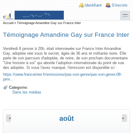
Aller au contenu principal
Skip to search
Login links
Identifiant
S'inscrire
toggle
Vous êtes ici
Accueil
»
Témoignage Amandine Gay sur France Inter
Témoignage Amandine Gay sur France Inter
Vendredi 8 janvier à 20h, était interviewée sur France Inter Amandine
Gay, adoptée née sous le secret, âgée de 36 ans et militante noire. Elle
parle de son parcours d'adoptée, de noire, de son prochain documentaire
"Une histoire à soi" qui aborde l’adoption internationale du point de vue
des adoptés. Si vous l'avez manqué, l'émission est disponible ici :
https://www.franceinter.fr/emissions/pas-son-genre/pas-son-genre-08-
janv...
Categorie:
Dans les médias
août
«
»