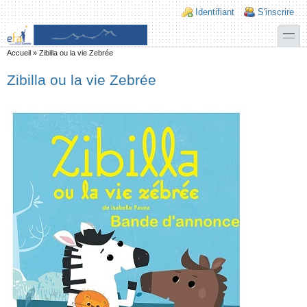
Aller au contenu principal
Skip to search
Login links
Identifiant
S'inscrire
toggle
Vous êtes ici
Accueil
»
Zibilla ou la vie Zebrée
Zibilla ou la vie Zebrée