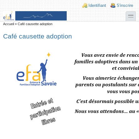
Aller au contenu principal
Skip to search
Login links
Identifiant
S'inscrire
toggle
Vous êtes ici
Accueil
»
Café causette adoption
Café causette adoption