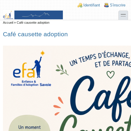
Aller au contenu principal
Skip to search
Login links
Identifiant
S'inscrire
toggle
Vous êtes ici
Accueil
»
Café causette adoption
Café causette adoption