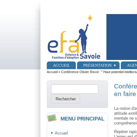
Aller au contenu principal
Skip to search
Menu principal
ACCUEIL
PRÉSENTATION
AGE
Vous êtes ici
Accueil
»
Conférence Olivier Revol : " Haut potentiel intellectue
Conféren
Rechercher
Formulaire de recherche
en fair
La notion d'
attitude extr
MENU PRINCIPAL
mentale ne s
compréhensi
Repérer rapid
Accueil
L'enjeu est d