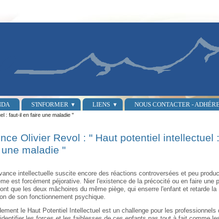
NDA
S'INFORMER
LIENS
NOUS CONTACTER - ADHÉR
l : faut-il en faire une maladie "
ce Olivier Revol : " Haut potentiel intellectuel : 
e une maladie "
avance intellectuelle suscite encore des réactions controversées et peu produc
ême est forcément péjorative. Nier l'existence de la précocité ou en faire une 
ont que les deux mâchoires du même piège, qui enserre l'enfant et retarde la
on de son fonctionnement psychique.
ement le Haut Potentiel Intellectuel est un challenge pour les professionnels 
'identifier les forces et les faiblesses de ces enfants pas tout à fait comme le