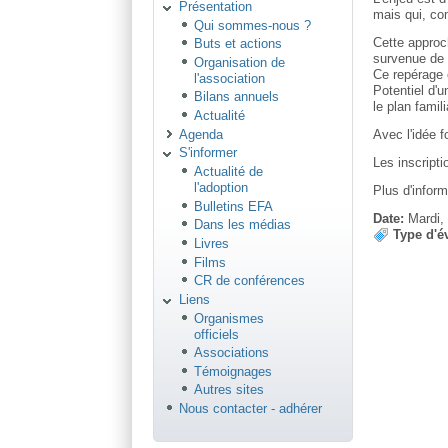
Présentation
mais qui, co
Qui sommes-nous ?
Cette approc
Buts et actions
survenue de 
Organisation de
Ce repérage 
l'association
Potentiel d'u
Bilans annuels
le plan famili
Actualité
Avec l'idée 
Agenda
S'informer
Les inscript
Actualité de
l'adoption
Plus d'infor
Bulletins EFA
Date:
Mardi,
Dans les médias
Type d'é
Livres
Films
CR de conférences
Liens
Organismes
officiels
Associations
Témoignages
Autres sites
Nous contacter - adhérer