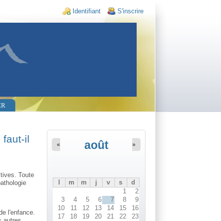
Login links
Identifiant
S'inscrire
ER
faut-il
août
«
»
tives. Toute
l
m
m
j
v
s
d
pathologie
1
2
3
4
5
6
7
8
9
10
11
12
13
14
15
16
de l'enfance.
17
18
19
20
21
22
23
s autres,