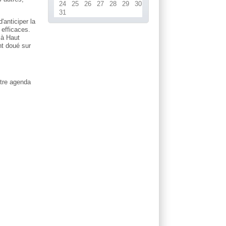
24
25
26
27
28
29
30
31
anticiper la
 efficaces.
 à Haut
nt doué sur
otre agenda