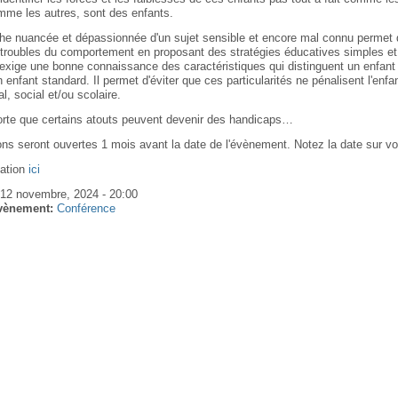
mme les autres, sont des enfants.
he nuancée et dépassionnée d'un sujet sensible et encore mal connu permet d'
troubles du comportement en proposant des stratégies éducatives simples et
exige une bonne connaissance des caractéristiques qui distinguent un enfant
n enfant standard. Il permet d'éviter que ces particularités ne pénalisent l'enfa
al, social et/ou scolaire.
forte que certains atouts peuvent devenir des handicaps…
ions seront ouvertes 1 mois avant la date de l'évènement. Notez la date sur v
mation
ici
 12 novembre, 2024 - 20:00
vènement:
Conférence