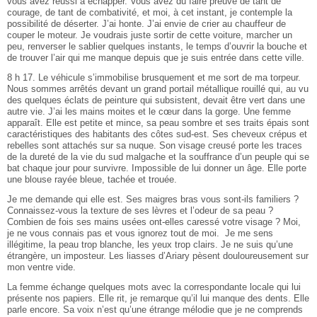
vous avez réussi à échapper. Vous avez dû faire preuve de tant de
courage, de tant de combativité, et moi, à cet instant, je contemple la
possibilité de déserter. J’ai honte. J’ai envie de crier au chauffeur de
couper le moteur. Je voudrais juste sortir de cette voiture, marcher un
peu, renverser le sablier quelques instants, le temps d’ouvrir la bouche et
de trouver l’air qui me manque depuis que je suis entrée dans cette ville.
8 h 17. Le véhicule s’immobilise brusquement et me sort de ma torpeur.
Nous sommes arrêtés devant un grand portail métallique rouillé qui, au vu
des quelques éclats de peinture qui subsistent, devait être vert dans une
autre vie. J’ai les mains moites et le cœur dans la gorge. Une femme
apparaît. Elle est petite et mince, sa peau sombre et ses traits épais sont
caractéristiques des habitants des côtes sud-est. Ses cheveux crépus et
rebelles sont attachés sur sa nuque. Son visage creusé porte les traces
de la dureté de la vie du sud malgache et la souffrance d’un peuple qui se
bat chaque jour pour survivre. Impossible de lui donner un âge. Elle porte
une blouse rayée bleue, tachée et trouée.
Je me demande qui elle est. Ses maigres bras vous sont-ils familiers ?
Connaissez-vous la texture de ses lèvres et l’odeur de sa peau ?
Combien de fois ses mains usées ont-elles caressé votre visage ? Moi,
je ne vous connais pas et vous ignorez tout de moi. Je me sens
illégitime, la peau trop blanche, les yeux trop clairs. Je ne suis qu’une
étrangère, un imposteur. Les liasses d’Ariary pèsent douloureusement sur
mon ventre vide.
La femme échange quelques mots avec la correspondante locale qui lui
présente nos papiers. Elle rit, je remarque qu’il lui manque des dents. Elle
parle encore. Sa voix n’est qu’une étrange mélodie que je ne comprends