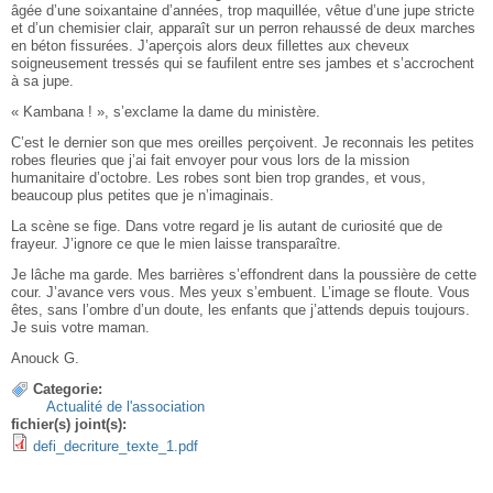
âgée d’une soixantaine d’années, trop maquillée, vêtue d’une jupe stricte
et d’un chemisier clair, apparaît sur un perron rehaussé de deux marches
en béton fissurées. J’aperçois alors deux fillettes aux cheveux
soigneusement tressés qui se faufilent entre ses jambes et s’accrochent
à sa jupe.
« Kambana ! », s’exclame la dame du ministère.
C’est le dernier son que mes oreilles perçoivent. Je reconnais les petites
robes fleuries que j’ai fait envoyer pour vous lors de la mission
humanitaire d’octobre. Les robes sont bien trop grandes, et vous,
beaucoup plus petites que je n’imaginais.
La scène se fige. Dans votre regard je lis autant de curiosité que de
frayeur. J’ignore ce que le mien laisse transparaître.
Je lâche ma garde. Mes barrières s’effondrent dans la poussière de cette
cour. J’avance vers vous. Mes yeux s’embuent. L’image se floute. Vous
êtes, sans l’ombre d’un doute, les enfants que j’attends depuis toujours.
Je suis votre maman.
Anouck G.
Categorie:
Actualité de l'association
fichier(s) joint(s):
defi_decriture_texte_1.pdf