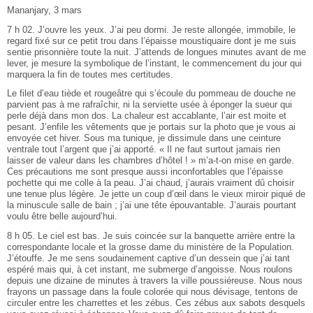
Mananjary, 3 mars
7 h 02. J’ouvre les yeux. J’ai peu dormi. Je reste allongée, immobile, le
regard fixé sur ce petit trou dans l’épaisse moustiquaire dont je me suis
sentie prisonnière toute la nuit. J’attends de longues minutes avant de me
lever, je mesure la symbolique de l’instant, le commencement du jour qui
marquera la fin de toutes mes certitudes.
Le filet d’eau tiède et rougeâtre qui s’écoule du pommeau de douche ne
parvient pas à me rafraîchir, ni la serviette usée à éponger la sueur qui
perle déjà dans mon dos. La chaleur est accablante, l’air est moite et
pesant. J’enfile les vêtements que je portais sur la photo que je vous ai
envoyée cet hiver. Sous ma tunique, je dissimule dans une ceinture
ventrale tout l’argent que j’ai apporté. « Il ne faut surtout jamais rien
laisser de valeur dans les chambres d’hôtel ! » m’a-t-on mise en garde.
Ces précautions me sont presque aussi inconfortables que l’épaisse
pochette qui me colle à la peau. J’ai chaud, j’aurais vraiment dû choisir
une tenue plus légère. Je jette un coup d’œil dans le vieux miroir piqué de
la minuscule salle de bain ; j’ai une tête épouvantable. J’aurais pourtant
voulu être belle aujourd’hui.
8 h 05. Le ciel est bas. Je suis coincée sur la banquette arrière entre la
correspondante locale et la grosse dame du ministère de la Population.
J’étouffe. Je me sens soudainement captive d’un dessein que j’ai tant
espéré mais qui, à cet instant, me submerge d’angoisse. Nous roulons
depuis une dizaine de minutes à travers la ville poussiéreuse. Nous nous
frayons un passage dans la foule colorée qui nous dévisage, tentons de
circuler entre les charrettes et les zébus. Ces zébus aux sabots desquels