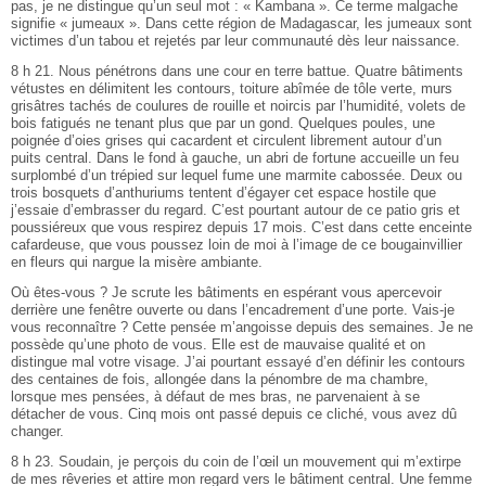
pas, je ne distingue qu’un seul mot : « Kambana ». Ce terme malgache
signifie « jumeaux ». Dans cette région de Madagascar, les jumeaux sont
victimes d’un tabou et rejetés par leur communauté dès leur naissance.
8 h 21. Nous pénétrons dans une cour en terre battue. Quatre bâtiments
vétustes en délimitent les contours, toiture abîmée de tôle verte, murs
grisâtres tachés de coulures de rouille et noircis par l’humidité, volets de
bois fatigués ne tenant plus que par un gond. Quelques poules, une
poignée d’oies grises qui cacardent et circulent librement autour d’un
puits central. Dans le fond à gauche, un abri de fortune accueille un feu
surplombé d’un trépied sur lequel fume une marmite cabossée. Deux ou
trois bosquets d’anthuriums tentent d’égayer cet espace hostile que
j’essaie d’embrasser du regard. C’est pourtant autour de ce patio gris et
poussiéreux que vous respirez depuis 17 mois. C’est dans cette enceinte
cafardeuse, que vous poussez loin de moi à l’image de ce bougainvillier
en fleurs qui nargue la misère ambiante.
Où êtes-vous ? Je scrute les bâtiments en espérant vous apercevoir
derrière une fenêtre ouverte ou dans l’encadrement d’une porte. Vais-je
vous reconnaître ? Cette pensée m’angoisse depuis des semaines. Je ne
possède qu’une photo de vous. Elle est de mauvaise qualité et on
distingue mal votre visage. J’ai pourtant essayé d’en définir les contours
des centaines de fois, allongée dans la pénombre de ma chambre,
lorsque mes pensées, à défaut de mes bras, ne parvenaient à se
détacher de vous. Cinq mois ont passé depuis ce cliché, vous avez dû
changer.
8 h 23. Soudain, je perçois du coin de l’œil un mouvement qui m’extirpe
de mes rêveries et attire mon regard vers le bâtiment central. Une femme