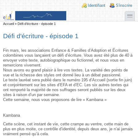
Aller au contenu principal
Skip to search
Login links
Identifiant
S'inscrire
toggle
Vous êtes ici
Accueil
»
Défi d'écriture - épisode 1
Défi d'écriture - épisode 1
Fin mars, les associations Enfance & Familles d’Adoption et Écritures
colombines vous lançaient un défi d’écriture. Vous avez été plus de 40 à
envoyer votre texte, autobiographique ou fictionnel, et nous vous en
remercions vivement.
Nous avons eu grand plaisir à lire vos textes. La variété des points de
vue et la richesse des styles ont donné lieu à un débat passionné.
Le texte lauréat sera publié dans le numéro 195 d’Accueil (sortie fin juin)
et conjointement sur les sites d’EFA et d’EC. Les six autres textes qui
ont remporté la majorité de nos suffrages seront publiés sur les deux
sites à raison d’un par semaine.
Cette semaine, nous vous proposons de lire « Kambana »
Kambana
Cette scène, cet instant de vie, cette crampe au ventre, cette main de
plus en plus moite, ce contrôle d’identité, depuis deux ans, je n’ai jamais
vraiment pensé qu’à cela.