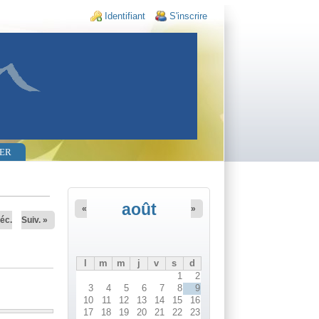
Login links
Identifiant
S'inscrire
RER
août
«
»
éc.
Suiv. »
l
m
m
j
v
s
d
1
2
3
4
5
6
7
8
9
10
11
12
13
14
15
16
17
18
19
20
21
22
23