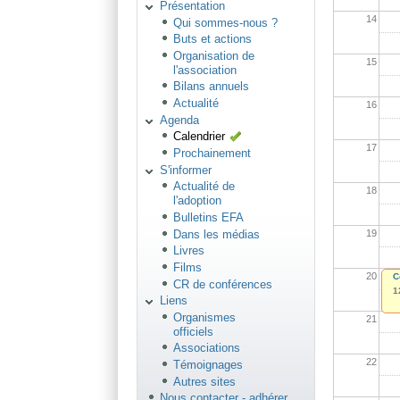
Présentation
14
Qui sommes-nous ?
Buts et actions
Organisation de
15
l'association
Bilans annuels
Actualité
16
Agenda
Calendrier
17
Prochainement
S'informer
Actualité de
18
l'adoption
Bulletins EFA
Dans les médias
19
Livres
Films
20
C
CR de conférences
1
Liens
Organismes
21
officiels
Associations
22
Témoignages
Autres sites
Nous contacter - adhérer