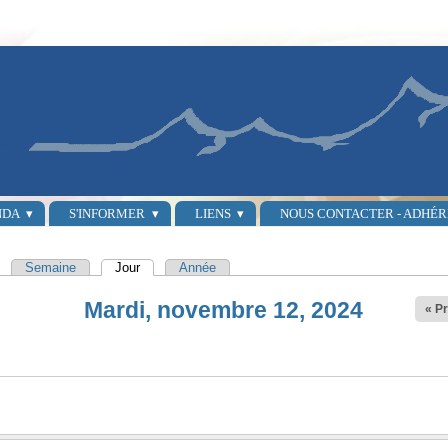
NDA
S'INFORMER
LIENS
NOUS CONTACTER - ADHÉ
Semaine
Jour
(onglet actif)
Année
principaux
Mardi, novembre 12, 2024
« Pr