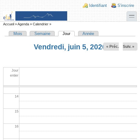
Aller au contenu principal
Skip to search
Login links
Identifiant
S'inscrire
08
toggle
09
Vous êtes ici
Accueil
»
Agenda
»
Calendrier
»
Mois
Semaine
Jour
(onglet actif)
Année
Onglets principaux
10
Vendredi, juin 5, 2026
« Préc.
Suiv. »
11
12
Jour
entier
13
14
15
16