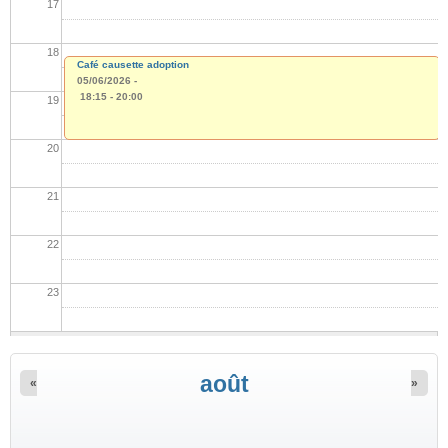
17
18
Café causette adoption
05/06/2026 -
18:15
-
20:00
19
20
21
22
23
août
«
»