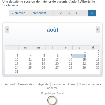
Une deuxième session de l’atelier de parents d’ado à Albertville
Lire la suite
Pages
« premier
‹ précédent
1
2
3
4
5
6
août
«
»
l
m
m
j
v
s
d
1
2
3
4
5
6
7
8
9
10
11
12
13
14
15
16
17
18
19
20
21
22
23
24
25
26
27
28
29
30
31
Menu principal
Accueil
Présentation
Agenda
S'informer
Liens
Nous contacter -
adhérer
Propulsé par
Drupal