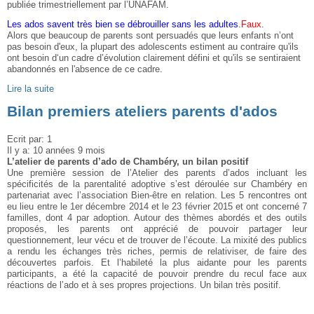
publiée trimestriellement par l’UNAFAM.
Les ados savent très bien se débrouiller sans les adultes
.
Faux
.
Alors que beaucoup de parents sont persuadés que leurs enfants n’ont
pas besoin d'eux, la plupart des adolescents estiment au contraire qu'ils
ont besoin d‘un cadre d’évolution clairement défini et qu'ils se sentiraient
abandonnés en l'absence de ce cadre.
Lire la suite
Bilan premiers ateliers parents d'ados
Ecrit par:
1
Il y a:
10 années 9 mois
L’atelier de parents d’ado de Chambéry, un bilan positif
Une première session de l’Atelier des parents d’ados incluant les
spécificités de la parentalité adoptive s’est déroulée sur Chambéry en
partenariat avec l’association Bien-être en relation. Les 5 rencontres ont
eu lieu entre le 1er décembre 2014 et le 23 février 2015 et ont concerné 7
familles, dont 4 par adoption. Autour des thèmes abordés et des outils
proposés, les parents ont apprécié de pouvoir partager leur
questionnement, leur vécu et de trouver de l’écoute. La mixité des publics
a rendu les échanges très riches, permis de relativiser, de faire des
découvertes parfois. Et l’habileté la plus aidante pour les parents
participants, a été la capacité de pouvoir prendre du recul face aux
réactions de l’ado et à ses propres projections. Un bilan très positif.