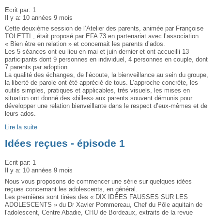
Ecrit par:
1
Il y a:
10 années 9 mois
Cette deuxième session de l’Atelier des parents, animée par Françoise
TOLETTI , était proposé par EFA 73 en partenariat avec l’association
« Bien être en relation » et concernait les parents d’ados.
Les 5 séances ont eu lieu en mai et juin dernier et ont accueilli 13
participants dont 9 personnes en individuel, 4 personnes en couple, dont
7 parents par adoption.
La qualité des échanges, de l’écoute, la bienveillance au sein du groupe,
la liberté de parole ont été apprécié de tous. L’approche concrète, les
outils simples, pratiques et applicables, très visuels, les mises en
situation ont donné des «billes» aux parents souvent démunis pour
développer une relation bienveillante dans le respect d’eux-mêmes et de
leurs ados.
Lire la suite
Idées reçues - épisode 1
Ecrit par:
1
Il y a:
10 années 9 mois
Nous vous proposons de commencer une série sur quelques idées
reçues concernant les adolescents, en général.
Les premières sont tirées des « DIX IDÉES FAUSSES SUR LES
ADOLESCENTS » du Dr Xavier Pommereau, Chef du Pôle aquitain de
l'adolescent, Centre Abadie, CHU de Bordeaux, extraits de la revue