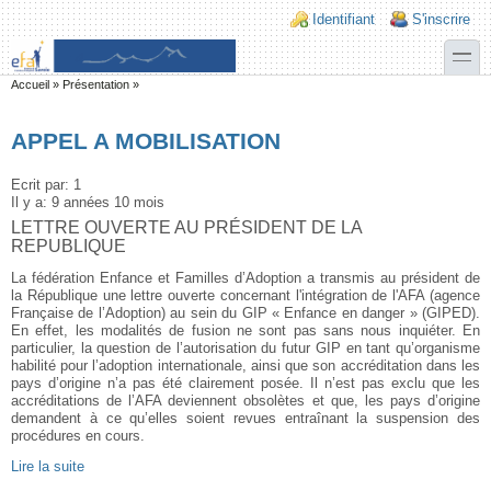
Aller au contenu principal
Skip to search
Login links
Identifiant
S'inscrire
toggle
Vous êtes ici
Accueil
»
Présentation
»
APPEL A MOBILISATION
Ecrit par:
1
Il y a:
9 années 10 mois
LETTRE OUVERTE AU PRÉSIDENT DE LA
REPUBLIQUE
La fédération Enfance et Familles d’Adoption a transmis au président de
la République une lettre ouverte concernant l'intégration de l'AFA (agence
Française de l’Adoption) au sein du GIP « Enfance en danger » (GIPED).
En effet, les modalités de fusion ne sont pas sans nous inquiéter. En
particulier, la question de l’autorisation du futur GIP en tant qu’organisme
habilité pour l’adoption internationale, ainsi que son accréditation dans les
pays d’origine n’a pas été clairement posée. Il n’est pas exclu que les
accréditations de l’AFA deviennent obsolètes et que, les pays d’origine
demandent à ce qu’elles soient revues entraînant la suspension des
procédures en cours.
Lire la suite