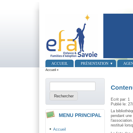
Aller au contenu principal
Skip to search
Menu principal
ACCUEIL
PRÉSENTATION
AGE
Vous êtes ici
Accueil
»
Rechercher
Contenu
Formulaire de recherche
Ecrit par:
1
Publié le:
27
La bibliothè
MENU PRINCIPAL
pendant une 
l'associatio
restitué lor
Accueil