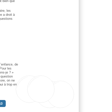
nt bien que
tre, les
e a droit à
questions
l’enfance, de
Pour les
ens-je ? »
a question
core, on ne
ui à trop en
10