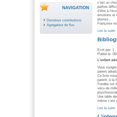
c’est un choi
parfois diffi
NAVIGATION
d’être à l’éc
émotions et 
plumes...
Dernières contributions
Françoise no
Agrégateur de flux
Lire la suite
Bibliog
Ecrit par:
1
Publié le:
05
L'enfant ad
Vous songez 
parent adopt
Ce livre vou
parent, à la f
Fondée sur d
vécu de milli
psychosocial
Une table des
même c’est 
Lire la suite
L’inter