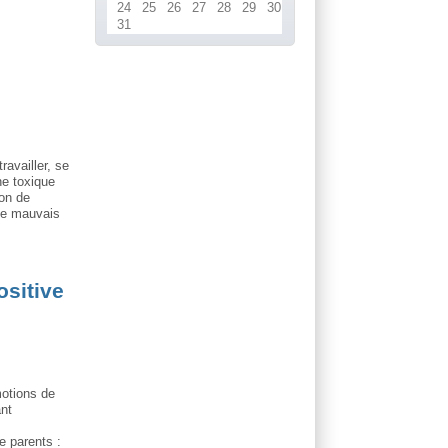
24
25
26
27
28
29
30
31
ravailler, se
ne toxique
son de
 le mauvais
ositive
motions de
ant
e parents :