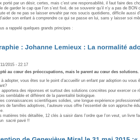
x porté par un désir, certes, mais c’est une responsabilité, il faut faire des cho
cile de garder le cap que l’on s’est fixé, de se souvenir qu’il n’y a pas de BON
oute et de ne pas se laisser envahir par nos soucis quotidiens, difficile aussi d’
d’aider son enfant à comprendre ce qui se passe en lui, sans y laisser soi m
us a rappelé quelques grands principes :
raphie : Johanne Lemieux : La normalité ad
/11/2015 - 22:17
opté au cœur des préoccupations, mais le parent au cœur des solutions.
à adopter, vous êtes sur le point d’accueillir un enfant par adoption ou vous 
ant?
s apportera des réponses et surtout des solutions concrètes pour exercer ce r
ois semblable et différent de la parentalité bio­­logique.
es connaissances scientifiques solides, une longue expérience professionnell
ers de familles adoptives, l’auteure vous offre l’essentiel de son approche éd
e.
 matières très détaillée, 12 clés à saisir dans l’ordre que l’on veut, un livre fac
un sacré pavé !!
vention de Geneviève Miral le 31 mai 2015 :« 