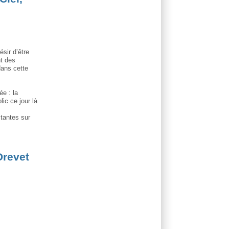
ésir d’être
nt des
dans cette
e : la
lic ce jour là
tantes sur
Drevet