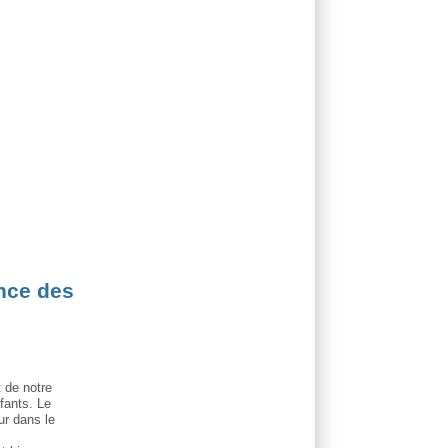
nce des
 de notre
fants. Le
ur dans le