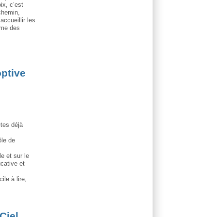
ix, c’est
 chemin,
accueillir les
ême des
optive
êtes déjà
ôle de
e et sur le
ucative et
ile à lire,
Ciel,