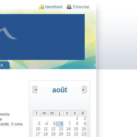
Login links
Identifiant
S'inscrire
ER
août
«
»
l
m
m
j
v
s
d
uments
1
2
de
3
4
5
6
7
8
9
andé. Il sera
10
11
12
13
14
15
16
17
18
19
20
21
22
23