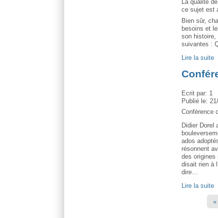
La qualité de
ce sujet est
Bien sûr, cha
besoins et le
son histoire,
suivantes : Q
Lire la suite
Confére
Ecrit par:
1
Publié le:
21
Conférence d
Didier Dorel 
bouleverseme
ados adoptés 
résonnent ave
des origines
disait rien à
dire…
Lire la suite
Pages
«