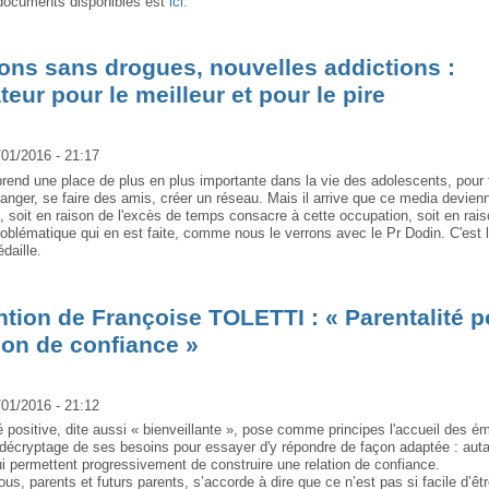
 documents disponibles est
ici.
ons sans drogues, nouvelles addictions :
ateur pour le meilleur et pour le pire
/01/2016 - 21:17
prend une place de plus en plus importante dans la vie des adolescents, pour t
hanger, se faire des amis, créer un réseau. Mais il arrive que ce media devien
é, soit en raison de l'excès de temps consacre à cette occupation, soit en rai
 problématique qui en est faite, comme nous le verrons avec le Pr Dodin. C'est
daille.
ntion de Françoise TOLETTI : « Parentalité p
tion de confiance »
/01/2016 - 21:12
é positive, dite aussi « bienveillante », pose comme principes l'accueil des é
le décryptage de ses besoins pour essayer d'y répondre de façon adaptée : aut
qui permettent progressivement de construire une relation de confiance.
s, parents et futurs parents, s’accorde à dire que ce n’est pas si facile d’êtr