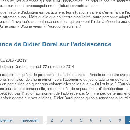
 l’écoute, les questions qui ont suivi l’intervention, les retours positifs montre
 au cœur de nos préoccupations de (futurs) parents adoptifs.
que histoire d’adoption est particulière, les situations varient d’un enfant à l’au
s attentes aussi. Mais quelle que soit cette singularité, toute personne adopté
 a droit à avoir dès son enfance des infos qui puissent l’aider à répondre aux 
ui je suis ? D’où je viens ? Pourquoi je suis là ?
nce de Didier Dorel sur l'adolescence
/02/2015 - 16:19
e Didier Dorel du samedi 22 novembre 2014
a rappelé ce qu’était le processus de l’adolescence : Période de rupture avec 
nts multiples, de cheminement vers l’autonomie du jeune adulte en devenir. 
en particulier, les questions existentielles telles que : « Qui suis-je ? D’où vi
c leur histoire personnelle, les difficultés de séparation et d’identification. L
 peut (ou pas !) surgir au moment de l’adolescence. Si il y a peu de temps en
 l’enfant adopté sur ses origines, Didier Dorel pense qu’on a tendance aujourd’h
…
 premier
‹ précédent
2
3
4
5
6
7
8
9