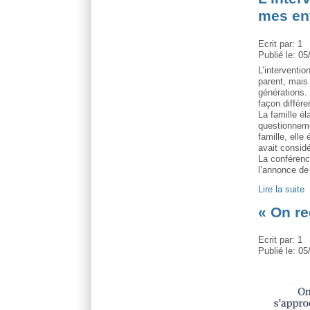
mes enf
Ecrit par:
1
Publié le:
05
L’interventio
parent, mais 
générations.
façon différe
La famille él
questionneme
famille, elle
avait consid
La conférenc
l’annonce de l
Lire la suite
« On re
Ecrit par:
1
Publié le:
05