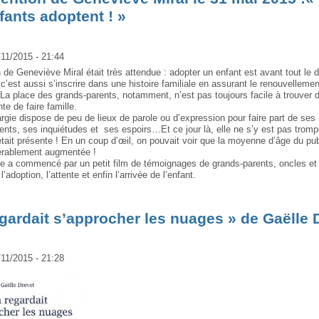
ants adoptent ! »
/11/2015 - 21:44
n de Geneviève Miral était très attendue : adopter un enfant est avant tout le d
c’est aussi s’inscrire dans une histoire familiale en assurant le renouvelleme
 La place des grands-parents, notamment, n’est pas toujours facile à trouver 
nte de faire famille.
argie dispose de peu de lieux de parole ou d’expression pour faire part de ses
nts, ses inquiétudes et ses espoirs…Et ce jour là, elle ne s’y est pas trompé
 était présente ! En un coup d’œil, on pouvait voir que la moyenne d’âge du pub
érablement augmentée !
e a commencé par un petit film de témoignages de grands-parents, oncles et 
’adoption, l’attente et enfin l’arrivée de l’enfant.
gardait s’approcher les nuages » de Gaëlle 
/11/2015 - 21:28