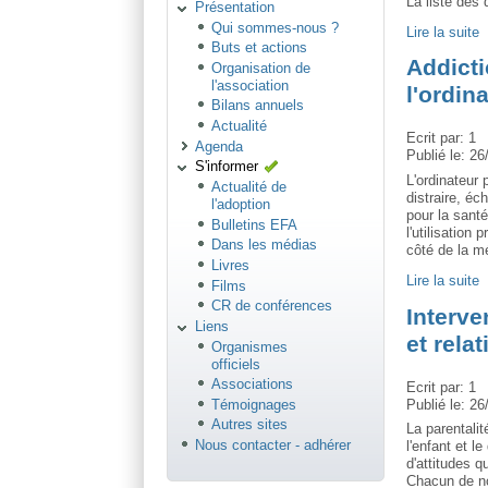
La liste des
Présentation
Qui sommes-nous ?
Lire la suite
Buts et actions
Addicti
Organisation de
l'association
l'ordin
Bilans annuels
Actualité
Ecrit par:
1
Agenda
Publié le:
26
S'informer
L'ordinateur 
Actualité de
distraire, éc
l'adoption
pour la sant
Bulletins EFA
l'utilisation
Dans les médias
côté de la mé
Livres
Lire la suite
Films
CR de conférences
Interve
Liens
et rela
Organismes
officiels
Associations
Ecrit par:
1
Témoignages
Publié le:
26
Autres sites
La parentalit
Nous contacter - adhérer
l'enfant et 
d'attitudes 
Chacun de nou